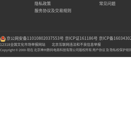
隐私政策
常见问题
服务协议及交易规则
京公网安备11010802037553号
京ICP证161186号
京ICP备1603430
12318全国文化市场举报网站
北京互联网违法和不良信息举报
Copyright © 2000-现在 北京神州数码电商科技有限公司版权所有 用户协议 及 隐私权保护规