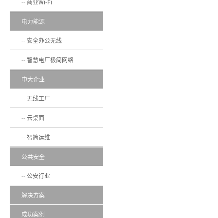
商业Wi-Fi
电力能源
安全办公无线
智慧电厂极简网络
中大企业
无线工厂
云桌面
智简运维
公共安全
公安行业
解决方案
成功案例