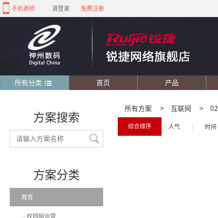
手机商桥
请登录
免费注册
所有分类
首页
产品
所有方案
>
互联网
>
0
方案搜索
综合排序
人气
|
时间
方案分类
教育
校园网运营