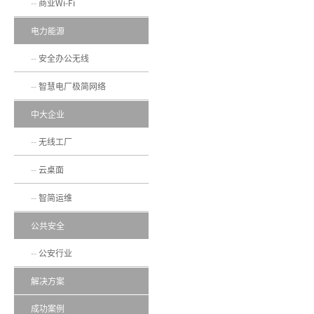
商业Wi-Fi
电力能源
安全办公无线
智慧电厂极简网络
中大企业
无线工厂
云桌面
智简运维
公共安全
公安行业
解决方案
成功案例