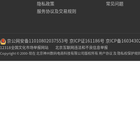
隐私政策
常见问题
服务协议及交易规则
京公网安备11010802037553号
京ICP证161186号
京ICP备1603430
12318全国文化市场举报网站
北京互联网违法和不良信息举报
Copyright © 2000-现在 北京神州数码电商科技有限公司版权所有 用户协议 及 隐私权保护规