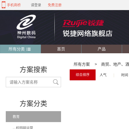
手机商桥
请登录
免费注册
所有分类
首页
产品
所有方案
>
商贸、地产、
方案搜索
综合排序
人气
|
时间
方案分类
教育
校园网运营