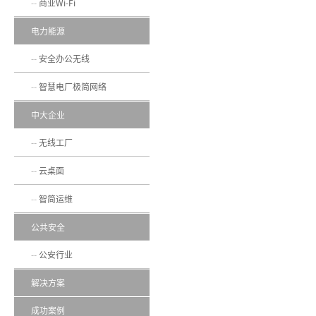
商业Wi-Fi
电力能源
安全办公无线
智慧电厂极简网络
中大企业
无线工厂
云桌面
智简运维
公共安全
公安行业
解决方案
成功案例