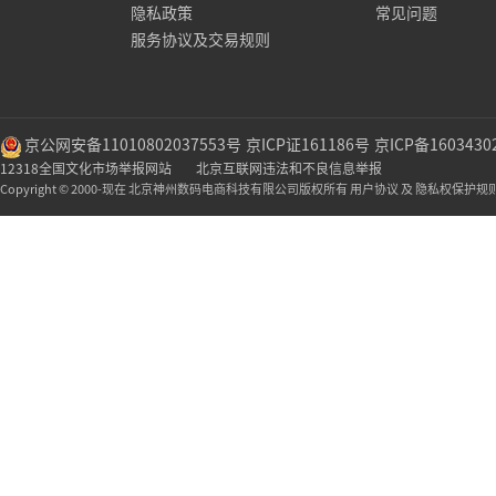
隐私政策
常见问题
服务协议及交易规则
京公网安备11010802037553号
京ICP证161186号
京ICP备1603430
12318全国文化市场举报网站
北京互联网违法和不良信息举报
Copyright © 2000-现在 北京神州数码电商科技有限公司版权所有 用户协议 及 隐私权保护规