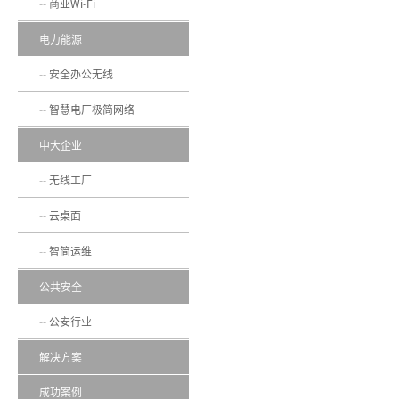
商业Wi-Fi
电力能源
安全办公无线
智慧电厂极简网络
中大企业
无线工厂
云桌面
智简运维
公共安全
公安行业
解决方案
成功案例