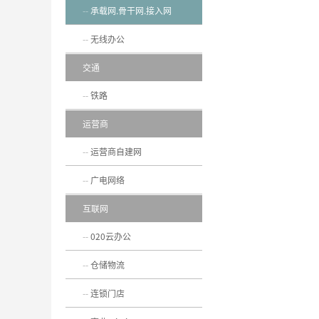
承载网.骨干网.接入网
无线办公
交通
铁路
运营商
运营商自建网
广电网络
互联网
020云办公
仓储物流
连锁门店