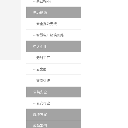
商业Wi-Fi
电力能源
安全办公无线
智慧电厂极简网络
中大企业
无线工厂
云桌面
智简运维
公共安全
公安行业
解决方案
成功案例