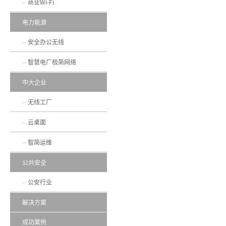
商业Wi-Fi
电力能源
安全办公无线
智慧电厂极简网络
中大企业
无线工厂
云桌面
智简运维
公共安全
公安行业
解决方案
成功案例