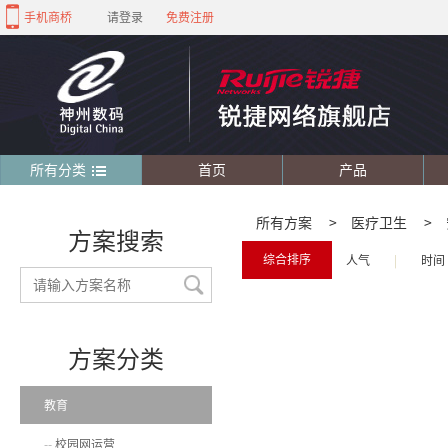
手机商桥
请登录
免费注册
所有分类
首页
产品
所有方案
>
医疗卫生
>
方案搜索
综合排序
人气
|
时间
方案分类
教育
校园网运营