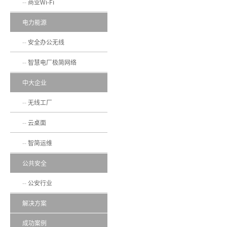
商业Wi-Fi
电力能源
安全办公无线
智慧电厂极简网络
中大企业
无线工厂
云桌面
智简运维
公共安全
公安行业
解决方案
成功案例